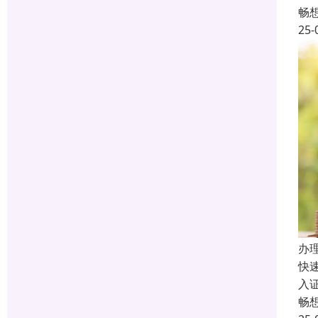
畅
25-
办
快
入
畅