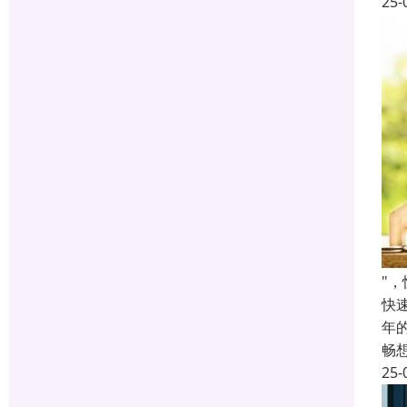
25-
"
快
年
畅
25-