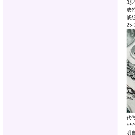
3
成
畅
25-
代
*
明