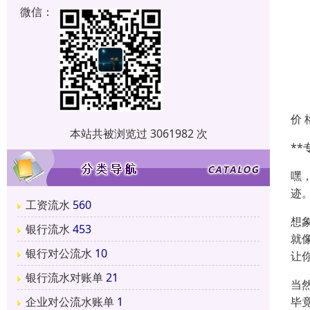
微信：
价 
本站共被浏览过 3061982 次
*
嘿
迹
工资流水
560
想
银行流水
453
就
银行对公流水
10
让
银行流水对账单
21
当
毕
企业对公流水账单
1