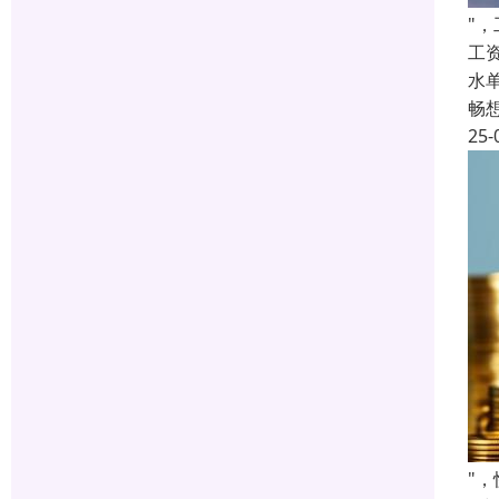
"
工
水
畅
25-
"