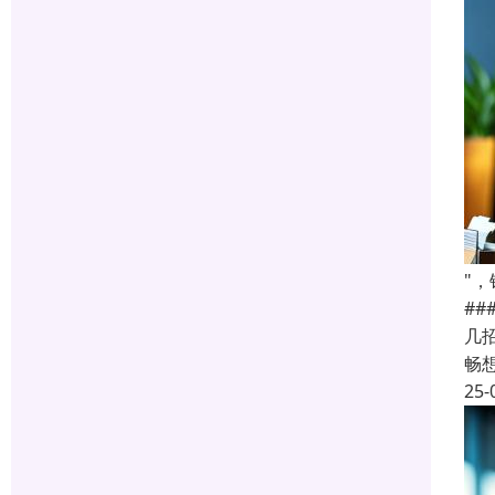
"
#
几
畅
25-