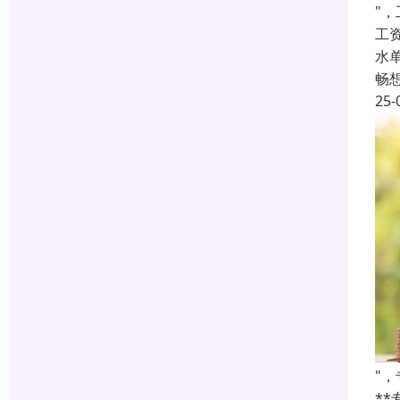
"
工
水
畅
25-
"
*