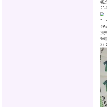
畅
25-
"
#
提
畅
25-