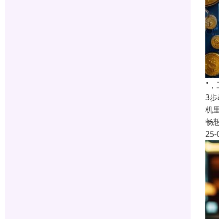
"
3
机
畅
25-