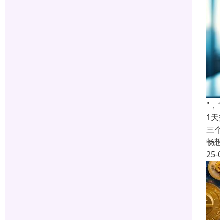
"
1
三
畅
25-