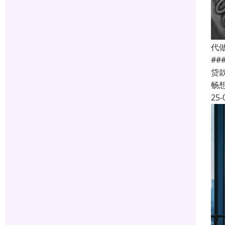
代
#
贷
畅
25-