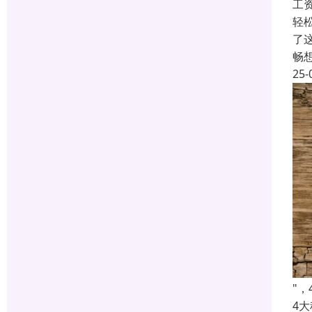
工
轻
了
畅
25-
"
4