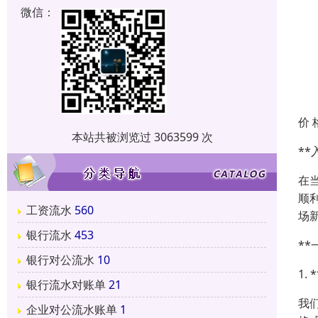
微信：
价 
本站共被浏览过 3063599 次
*
在
顺
工资流水
560
场
银行流水
453
*
银行对公流水
10
1.
银行流水对账单
21
我
企业对公流水账单
1