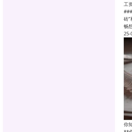
工
#
砖
畅
25-
你
*