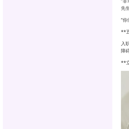
“
先
“
*
入
障
*