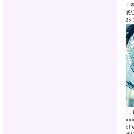
盯
畅
25-
"
#
o