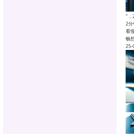
"
2
看
畅
25-