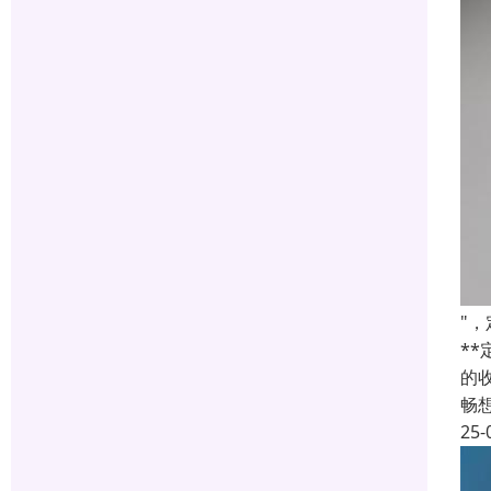
"
*
的
畅
25-