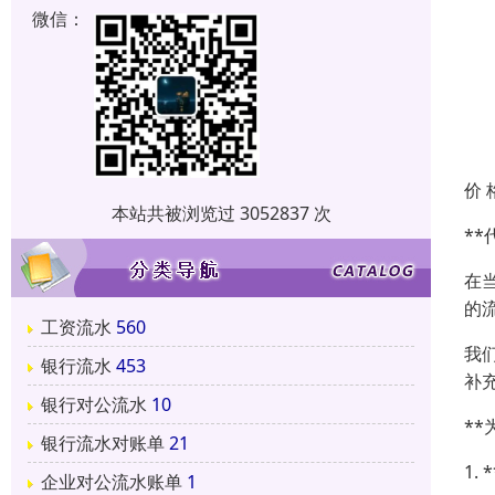
微信：
价 
本站共被浏览过 3052837 次
*
在
的
工资流水
560
我
银行流水
453
补
银行对公流水
10
**
银行流水对账单
21
1.
企业对公流水账单
1