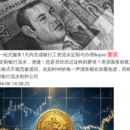
面议
，一站式服务1天内完成银行工资流水定制与办理&quo
天定制银行流水，便捷！您是否经历过这样的窘境？房贷面签前
水格式不规范被退回。此刻时钟的每一声滴答都在加重焦虑，而柜
想银行流水制作公司
04-06 14:38:25