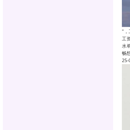
"
工
水
畅
25-