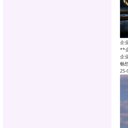
企
*
企
畅
25-