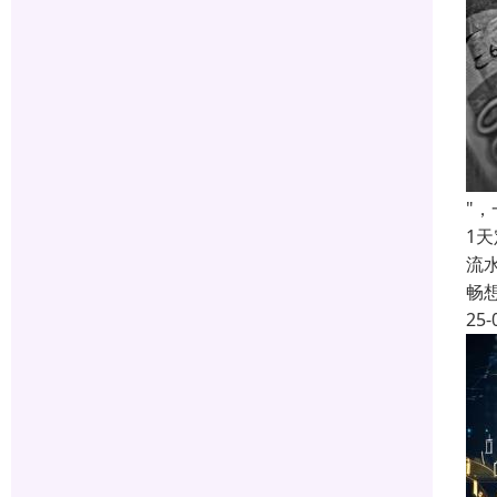
"
1
流
畅
25-